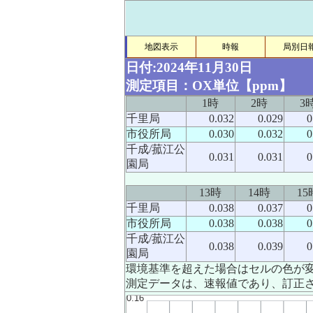
地図表示
時報
局別日
日付:2024年11月30日
測定項目：OX単位【ppm】
1時
2時
3
千里局
0.032
0.029
0
市役所局
0.030
0.032
0
千成/菰江公
0.031
0.031
0
園局
13時
14時
15
千里局
0.038
0.037
0
市役所局
0.038
0.038
0
千成/菰江公
0.038
0.039
0
園局
環境基準を超えた場合はセルの色が
測定データは、速報値であり、訂正