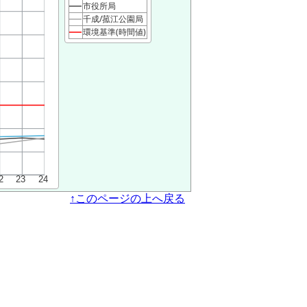
市役所局
千成/菰江公園局
環境基準(時間値)
↑このページの上へ戻る