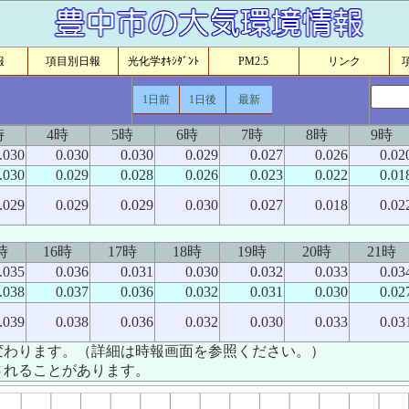
報
項目別日報
光化学ｵｷｼﾀﾞﾝﾄ
PM2.5
リンク
1日前
1日後
最新
時
4時
5時
6時
7時
8時
9時
.030
0.030
0.030
0.029
0.027
0.026
0.02
.030
0.029
0.028
0.026
0.023
0.022
0.01
.029
0.029
0.029
0.030
0.027
0.018
0.02
時
16時
17時
18時
19時
20時
21時
.035
0.036
0.031
0.030
0.032
0.033
0.03
.038
0.037
0.036
0.032
0.031
0.030
0.02
.039
0.038
0.036
0.032
0.030
0.033
0.03
変わります。（詳細は時報画面を参照ください。）
されることがあります。