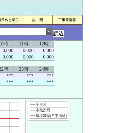
項目名と単位
説 明
工事等情報
10時
11時
12時
0.000
0.000
0.000
0.000
0.000
0.000
22時
23時
24時
***
***
***
***
***
***
千里局
市役所局
環境基準(日平均値)