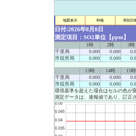
地図表示
時報
局別日
日付:2026年8月8日
測定項目：SO2単位【ppm】
1時
2時
3時
千里局
0.000
0.000
0.
市役所局
0.000
0.000
0.
13時
14時
15時
千里局
0.000
0.000
0.
市役所局
0.000
0.000
0.
環境基準を超えた場合はセルの色が
測定データは、速報値であり、訂正