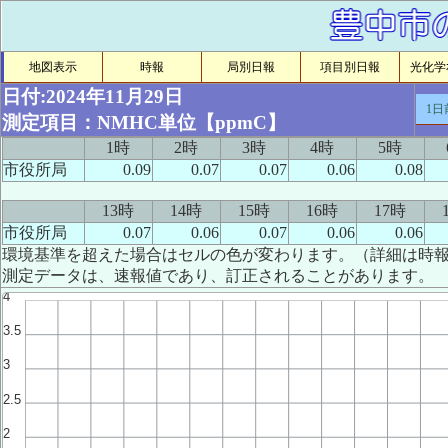
地図表示
時報
局別日報
項目別日報
光化学ｵ
日付:2024年11月29日
1日
測定項目：NMHC単位【ppmC】
1時
2時
3時
4時
5時
市役所局
0.09
0.07
0.07
0.06
0.08
13時
14時
15時
16時
17時
市役所局
0.07
0.06
0.07
0.06
0.06
環境基準を超えた場合はセルの色が変わります。（詳細は時
測定データは、速報値であり、訂正されることがあります。