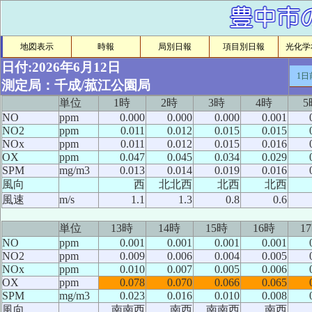
地図表示
時報
局別日報
項目別日報
光化学ｵ
日付:2026年6月12日
1日
測定局：千成/菰江公園局
単位
1時
2時
3時
4時
5
NO
ppm
0.000
0.000
0.000
0.001
NO2
ppm
0.011
0.012
0.015
0.015
NOx
ppm
0.011
0.012
0.015
0.016
OX
ppm
0.047
0.045
0.034
0.029
SPM
mg/m3
0.013
0.014
0.019
0.016
風向
西
北北西
北西
北西
風速
m/s
1.1
1.3
0.8
0.6
単位
13時
14時
15時
16時
1
NO
ppm
0.001
0.001
0.001
0.001
NO2
ppm
0.009
0.006
0.004
0.005
NOx
ppm
0.010
0.007
0.005
0.006
OX
ppm
0.078
0.070
0.066
0.065
SPM
mg/m3
0.023
0.016
0.010
0.008
風向
南南西
南西
南南西
南西