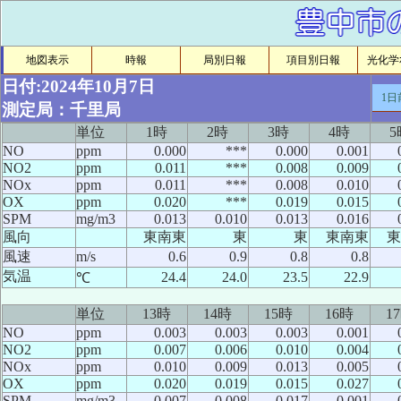
地図表示
時報
局別日報
項目別日報
光化学ｵ
日付:2024年10月7日
1日
測定局：千里局
単位
1時
2時
3時
4時
5
NO
ppm
0.000
***
0.000
0.001
NO2
ppm
0.011
***
0.008
0.009
NOx
ppm
0.011
***
0.008
0.010
OX
ppm
0.020
***
0.019
0.015
SPM
mg/m3
0.013
0.010
0.013
0.016
風向
東南東
東
東
東南東
東
風速
m/s
0.6
0.9
0.8
0.8
気温
24.4
24.0
23.5
22.9
℃
単位
13時
14時
15時
16時
1
NO
ppm
0.003
0.003
0.003
0.001
NO2
ppm
0.007
0.006
0.010
0.004
NOx
ppm
0.010
0.009
0.013
0.005
OX
ppm
0.020
0.019
0.015
0.027
SPM
mg/m3
0.007
0.008
0.017
0.001