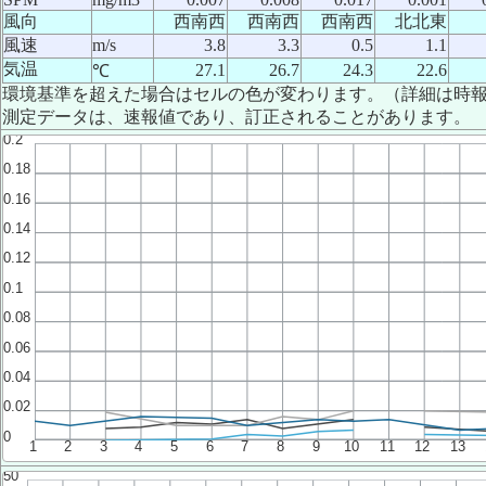
風向
西南西
西南西
西南西
北北東
風速
m/s
3.8
3.3
0.5
1.1
気温
27.1
26.7
24.3
22.6
℃
環境基準を超えた場合はセルの色が変わります。（詳細は時
測定データは、速報値であり、訂正されることがあります。