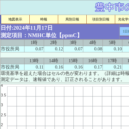
地図表示
時報
局別日報
項目別日報
光化学ｵ
日付:2024年11月17日
1日
測定項目：NMHC単位【ppmC】
1時
2時
3時
4時
5時
市役所局
0.07
0.12
0.07
0.08
0.10
13時
14時
15時
16時
17時
市役所局
0.11
0.16
0.16
0.17
0.21
環境基準を超えた場合はセルの色が変わります。（詳細は時
測定データは、速報値であり、訂正されることがあります。