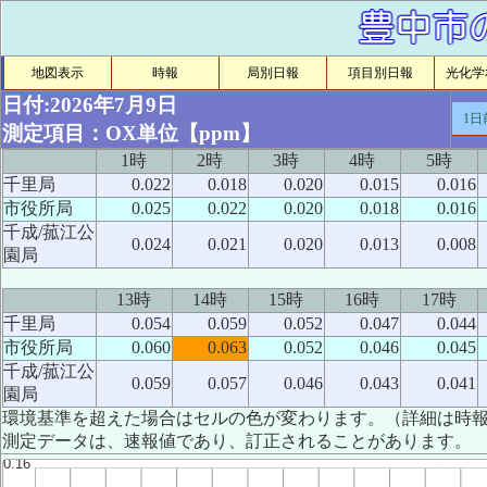
地図表示
時報
局別日報
項目別日報
光化学ｵ
日付:2026年7月9日
1日
測定項目：OX単位【ppm】
1時
2時
3時
4時
5時
千里局
0.022
0.018
0.020
0.015
0.016
市役所局
0.025
0.022
0.020
0.018
0.016
千成/菰江公
0.024
0.021
0.020
0.013
0.008
園局
13時
14時
15時
16時
17時
千里局
0.054
0.059
0.052
0.047
0.044
市役所局
0.060
0.063
0.052
0.046
0.045
千成/菰江公
0.059
0.057
0.046
0.043
0.041
園局
環境基準を超えた場合はセルの色が変わります。（詳細は時
測定データは、速報値であり、訂正されることがあります。