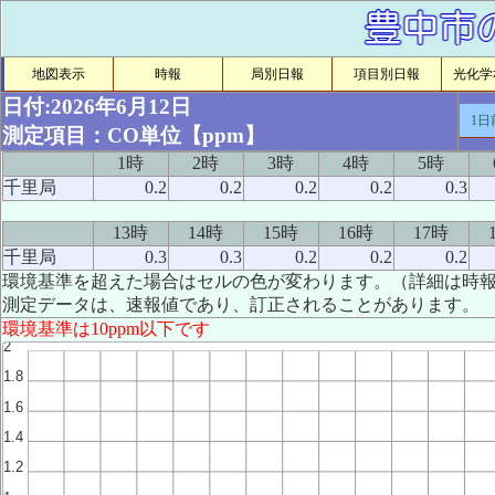
地図表示
時報
局別日報
項目別日報
光化学ｵ
日付:2026年6月12日
1日
測定項目：CO単位【ppm】
1時
2時
3時
4時
5時
千里局
0.2
0.2
0.2
0.2
0.3
13時
14時
15時
16時
17時
千里局
0.3
0.3
0.2
0.2
0.2
環境基準を超えた場合はセルの色が変わります。（詳細は時
測定データは、速報値であり、訂正されることがあります。
環境基準は10ppm以下です