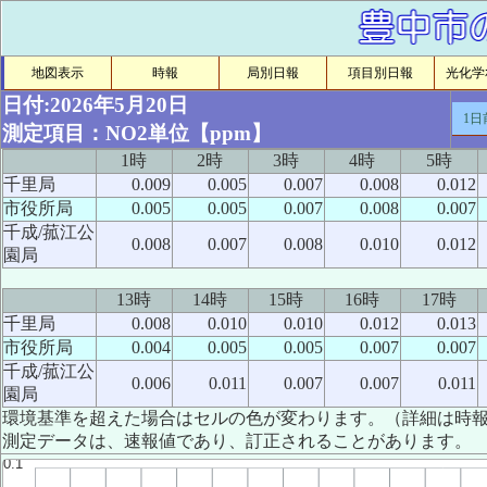
地図表示
時報
局別日報
項目別日報
光化学ｵ
日付:2026年5月20日
1日
測定項目：NO2単位【ppm】
1時
2時
3時
4時
5時
千里局
0.009
0.005
0.007
0.008
0.012
市役所局
0.005
0.005
0.007
0.008
0.007
千成/菰江公
0.008
0.007
0.008
0.010
0.012
園局
13時
14時
15時
16時
17時
千里局
0.008
0.010
0.010
0.012
0.013
市役所局
0.004
0.005
0.005
0.007
0.007
千成/菰江公
0.006
0.011
0.007
0.007
0.011
園局
環境基準を超えた場合はセルの色が変わります。（詳細は時
測定データは、速報値であり、訂正されることがあります。