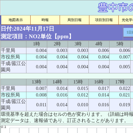
地図表示
時報
局別日報
項目別日報
光化学ｵ
日付:2024年11月17日
1日
測定項目：NO2単位【ppm】
1時
2時
3時
4時
5時
千里局
0.004
0.003
0.003
0.006
0.006
市役所局
0.004
0.004
0.004
0.004
0.007
千成/菰江公
0.004
0.004
0.004
0.004
0.005
園局
13時
14時
15時
16時
17時
千里局
0.007
0.014
0.015
0.017
0.022
市役所局
0.008
0.016
0.012
0.014
0.021
千成/菰江公
0.011
0.014
0.010
0.016
0.019
園局
環境基準を超えた場合はセルの色が変わります。（詳細は時
測定データは、速報値であり、訂正されることがあります。