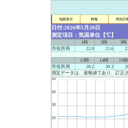
地図表示
時報
局別日
日付:2026年5月20日
測定項目：気温単位【℃】
1時
2時
3時
市役所局
22.0
21.6
2
13時
14時
15時
市役所局
28.2
30.3
2
測定データは、速報値であり、訂正