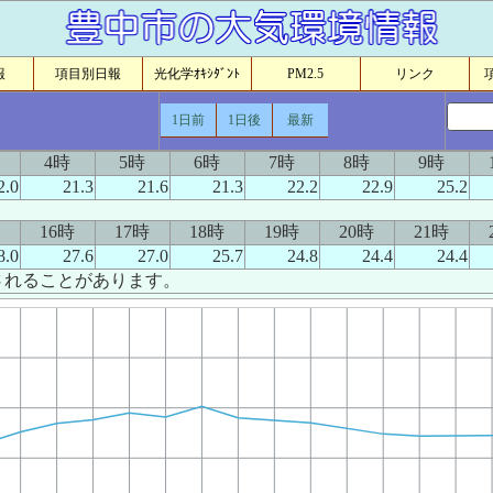
報
項目別日報
光化学ｵｷｼﾀﾞﾝﾄ
PM2.5
リンク
1日前
1日後
最新
4時
5時
6時
7時
8時
9時
2.0
21.3
21.6
21.3
22.2
22.9
25.2
16時
17時
18時
19時
20時
21時
8.0
27.6
27.0
25.7
24.8
24.4
24.4
されることがあります。