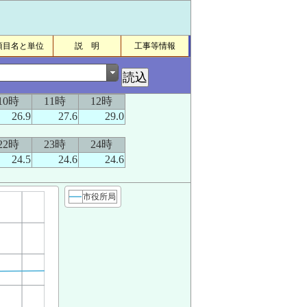
項目名と単位
説 明
工事等情報
10時
11時
12時
26.9
27.6
29.0
22時
23時
24時
24.5
24.6
24.6
市役所局