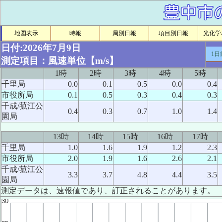
地図表示
時報
局別日報
項目別日報
光化学ｵ
日付:2026年7月9日
1日
測定項目：風速単位【m/s】
1時
2時
3時
4時
5時
千里局
0.0
0.1
0.5
0.0
0.4
市役所局
0.1
0.5
0.3
0.4
0.3
千成/菰江公
0.4
0.3
0.7
1.0
1.4
園局
13時
14時
15時
16時
17時
千里局
1.0
1.6
1.9
1.2
2.3
市役所局
2.0
1.9
1.6
2.6
2.1
千成/菰江公
3.3
3.7
4.8
4.4
3.5
園局
測定データは、速報値であり、訂正されることがあります。