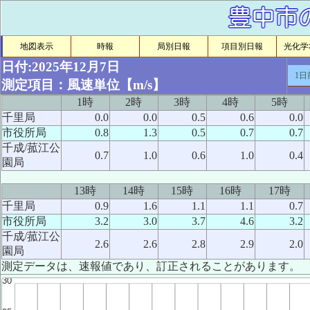
地図表示
時報
局別日報
項目別日報
光化学ｵ
日付:2025年12月7日
1日
測定項目：風速単位【m/s】
1時
2時
3時
4時
5時
千里局
0.0
0.0
0.5
0.6
0.0
市役所局
0.8
1.3
0.5
0.7
0.7
千成/菰江公
0.7
1.0
0.6
1.0
0.4
園局
13時
14時
15時
16時
17時
千里局
0.9
1.6
1.1
1.1
0.7
市役所局
3.2
3.0
3.7
4.6
3.2
千成/菰江公
2.6
2.6
2.8
2.9
2.0
園局
測定データは、速報値であり、訂正されることがあります。