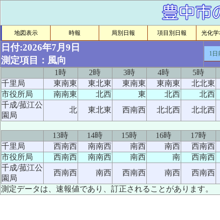
地図表示
時報
局別日報
項目別日報
光化学ｵ
日付:2026年7月9日
1日
測定項目：風向
1時
2時
3時
4時
5時
千里局
東南東
東北東
東南東
東南東
北北東
市役所局
南南東
北西
東
北西
北西
千成/菰江公
北
東北東
西南西
北北西
北北西
園局
13時
14時
15時
16時
17時
千里局
西南西
南南西
南西
南西
西南西
市役所局
西南西
南南西
南西
南
西南西
千成/菰江公
西南西
南西
西南西
南西
西南西
園局
測定データは、速報値であり、訂正されることがあります。