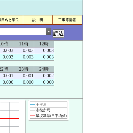
項目名と単位
説 明
工事等情報
10時
11時
12時
0.003
0.003
0.003
0.003
0.003
0.003
22時
23時
24時
0.001
0.001
0.002
0.000
0.000
0.000
千里局
市役所局
環境基準(日平均値)