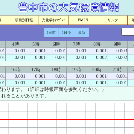
報
項目別日報
光化学ｵｷｼﾀﾞﾝﾄ
PM2.5
リンク
1日前
1日後
最新
4時
5時
6時
7時
8時
9時
001
0.001
0.001
0.001
0.001
0.001
0.003
001
0.001
0.001
0.001
0.001
0.002
0.002
16時
17時
18時
19時
20時
21時
001
0.001
0.001
0.001
0.001
0.001
0.001
001
0.001
0.001
0.001
0.001
0.001
0.001
変わります。（詳細は時報画面を参照ください。）
されることがあります。