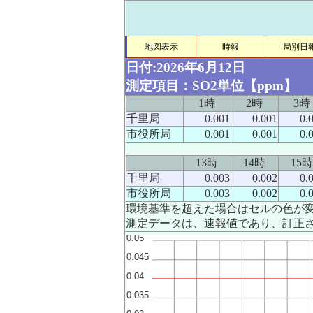
地図表示
時報
局別日
日付:2026年6月12日
測定項目：SO2単位【ppm】
1時
2時
3時
千里局
0.001
0.001
0.
市役所局
0.001
0.001
0.
13時
14時
15時
千里局
0.003
0.002
0.
市役所局
0.003
0.002
0.
環境基準を超えた場合はセルの色が
測定データは、速報値であり、訂正